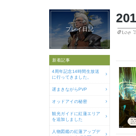
2
プレイ日記
Blog 
新着記事
4周年記念14時間生放送
に行ってきました。
遅まきながらPVP
オッドアイの秘密
観光ガイドに紅蓮エリア
を追加しました
人物図鑑の紅蓮アップデ