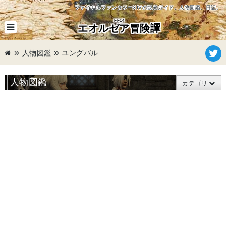
ファイナルファンタジーXIVの観光ガイド、人物図鑑、日記。
FF14
エオルゼア冒険譚
人物図鑑
ユングバル
人物図鑑
カテゴリ