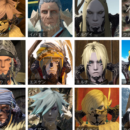
ゲン
イハナミ
イルゲイ
ウ
ウ
エスゲン
エルチ
オ
ャ
カイザン
カイシャン
カ