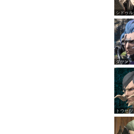
シドゥル
ダヤン
トウセツ