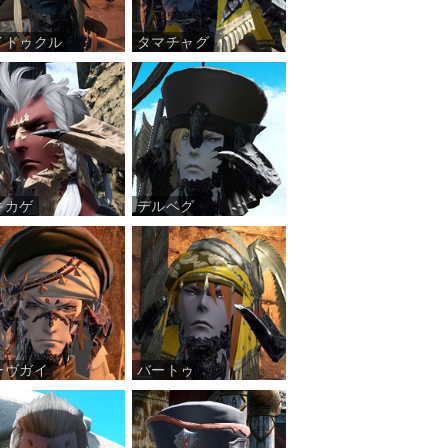
イドゥクル
タマチャグ
キカゲ
デルベグ
ーヴガイ
バートゥ