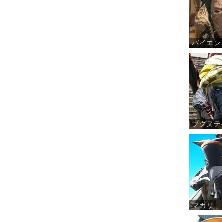
バイエン
ブグヌテ
マカリ