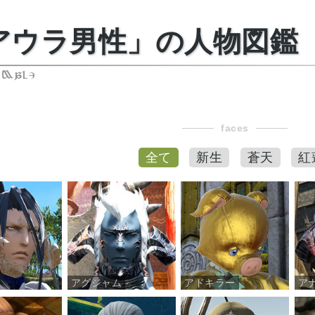
アウラ男性」の人物図鑑
 Male
faces
全て
新生
蒼天
紅
アグジャム
アドキラー
ア