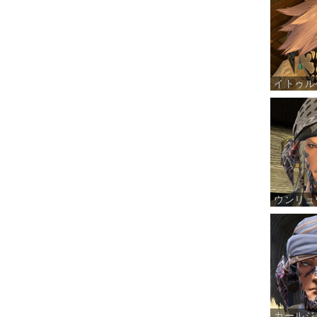
イトゥル
ウンリュ
カールジ