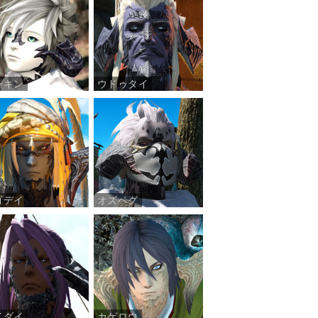
チキン
ウドゥタイ
ゴデイ
オズベグ
イダイ
カゲロウ