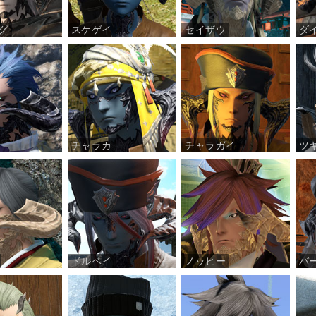
グ
スケゲイ
セイザウ
ダ
チャラカ
チャラガイ
ツ
ドルベイ
ノッヒー
バ