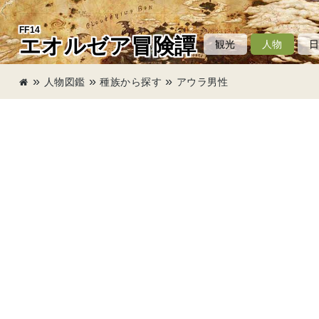
FF14
エオルゼア冒険譚
観光
人物
人物図鑑
種族から探す
アウラ男性