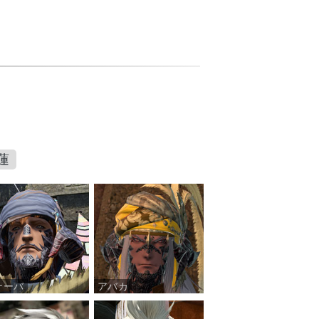
蓮
ナーバ
アバカ