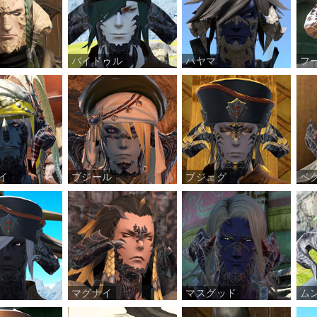
バイドゥル
ハヤマ
フ
イ
ブジール
ブジェグ
ベ
マグナイ
マスグッド
ム