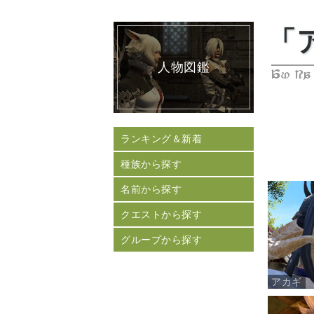
「
人物図鑑
Au Ra
ランキング＆新着
種族から探す
名前から探す
クエストから探す
グループから探す
アカギ