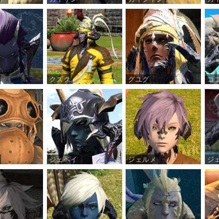
クズク
グユグ
コ
ジェベイ
ジェルメ
ジ