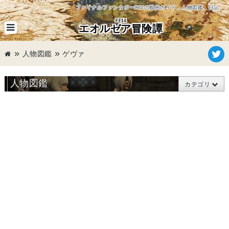
ファイナルファンタジーXIVの観光ガイド、人物図鑑、日記。
FF14
エオルゼア冒険譚
人物図鑑
ゲヴァ
人物図鑑
カテゴリ