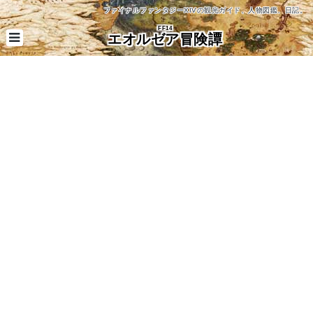
ファイナルファンタジーXIVの観光ガイド、人物図鑑、日記。
FF14
エオルゼア冒険譚