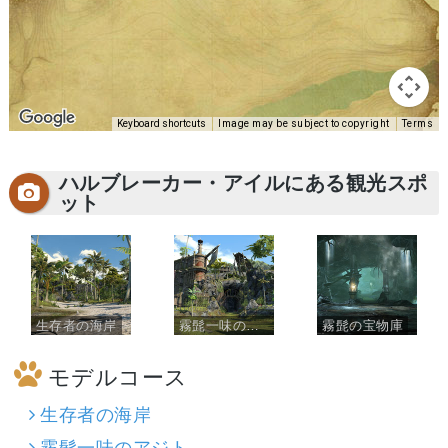
Keyboard shortcuts
Image may be subject to copyright
Terms
ハルブレーカー・アイルにある観光スポ
ット
生存者の海岸
霧髭一味のアジト
霧髭の宝物庫
モデルコース
生存者の海岸