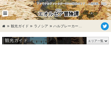
ファイナルファンタジーXIVの観光ガイド、人物図鑑、日記。
FF14
エオルゼア冒険譚
観光ガイド
ラノシア
ハルブレーカー・アイル
観光ガイド
エリア一覧