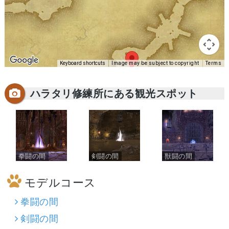
Keyboard shortcuts
Image may be subject to copyright
Terms
ハラタリ修練所にある観光スポット
拳闘の間
剣闘の間
獣闘の間
モデルコース
拳闘の間
剣闘の間