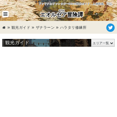
ファイナルファンタジーXIVの観光ガイド、人物図鑑、日記。
FF14
エオルゼア冒険譚
観光ガイド
ザナラーン
ハラタリ修練所
観光ガイド
エリア一覧