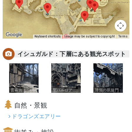
Keyboard shortcuts
Image may be subject to copyright
Terms
イシュガルド：下層にある観光スポット
雲霧街
聖バルロアイアン広場
清貧の凱旋門
自然・景観
ドラゴンズエアリー