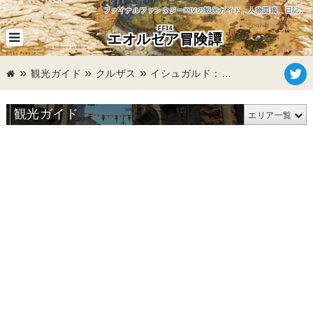
ファイナルファンタジーXIVの観光ガイド、人物図鑑、日記。
FF14
エオルゼア冒険譚
観光ガイド
クルザス
イシュガルド：下層
観光ガイド
エリア一覧