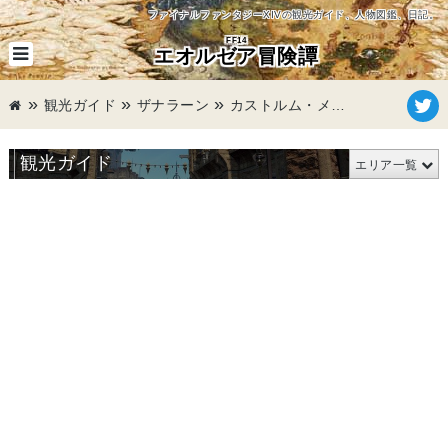
ファイナルファンタジーXIVの観光ガイド、人物図鑑、日記。
FF14
エオルゼア冒険譚
観光ガイド
ザナラーン
カストルム・メリディアヌム
観光ガイド
エリア一覧