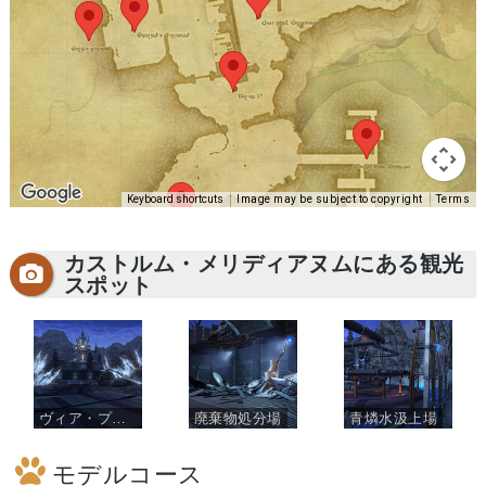
Keyboard shortcuts
Image may be subject to copyright
Terms
カストルム・メリディアヌムにある観光
スポット
ヴィア・プラエトリア
廃棄物処分場
青燐水汲上場
モデルコース