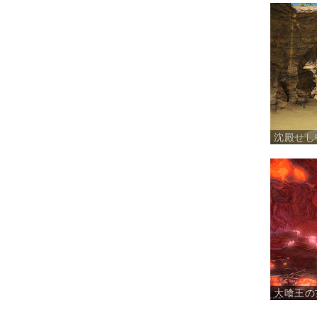
沈殿せし
大喰王の