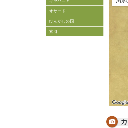
渇水
ギラバニア
オサード
ひんがしの国
索引
カ