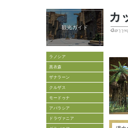
カ
観光ガイド
Cutter
ラノシア
黒衣森
ザナラーン
クルザス
モードゥナ
アバラシア
ドラヴァニア