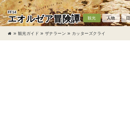
FF14
エオルゼア冒険譚
観光
人物
観光ガイド
ザナラーン
カッターズクライ