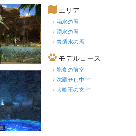
エリア
渇水の層
湧水の層
青燐水の層
モデルコース
飽食の前室
沈殿せし中室
大喰王の玄室
層