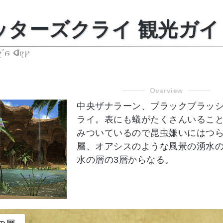
ッターズクライ 観光ガイ
's Cry
Overview
中央ザナラーン、ブラックブラッ
ライ。表にも蟻がたくさんいるこ
みついているので昆虫嫌いにはつ
層、オアシスのような風景の湧水
水の層の3層からなる。