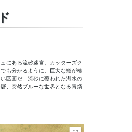
ド
シュにある流砂迷宮、カッターズク
とでも分かるように、巨大な蟻が棲
らい区画だ。流砂に覆われた渇水の
の層、突然ブルーな世界となる青燐