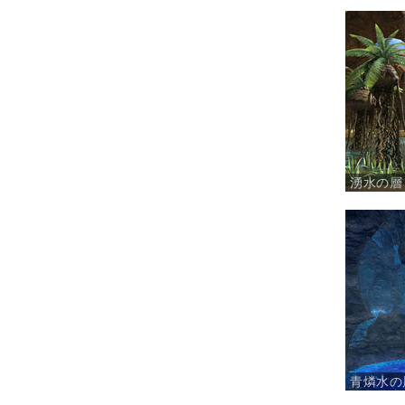
湧水の層
青燐水の