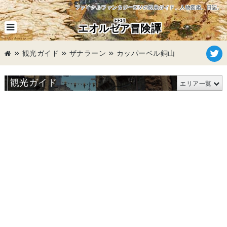
ファイナルファンタジーXIVの観光ガイド、人物図鑑、日記。
FF14
エオルゼア冒険譚
観光ガイド
ザナラーン
カッパーベル銅山
観光ガイド
エリア一覧