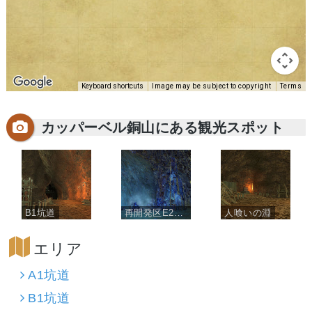
Keyboard shortcuts
Image may be subject to copyright
Terms
カッパーベル銅山にある観光スポット
B1坑道
再開発区E2坑道
人喰いの淵
エリア
A1坑道
B1坑道