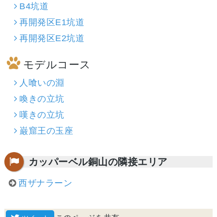
B4坑道
再開発区E1坑道
再開発区E2坑道
モデルコース
人喰いの淵
喚きの立坑
嘆きの立坑
巌窟王の玉座
カッパーベル銅山の隣接エリア
西ザナラーン