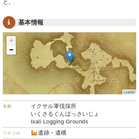
と。
基本情報
+
−
Leaflet
イクサル軍伐採所
名称
いくさるぐんばっさいじょ
Ixali Logging Grounds
遺跡・遺構
ジャンル