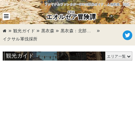
ファイナルファンタジーXIVの観光ガイド、人物図鑑、日記。
FF14
エオルゼア冒険譚
観光ガイド
黒衣森
黒衣森：北部森林
イクサル軍伐採所
観光ガイド
エリア一覧