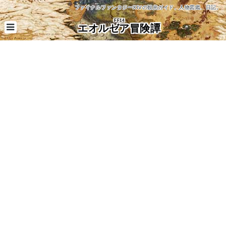
ファイナルファンタジーXIVの観光ガイド、人物図鑑、日記。
FF14
エオルゼア冒険譚