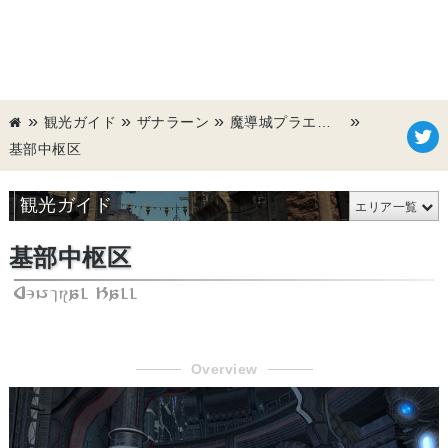
観光ガイド
ザナラーン
魔導城プラエトリウム
基部中枢区
観光ガイド
エリア一覧
基部中枢区
Central Hall
Overview