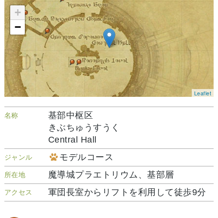
+
−
Leaflet
基部中枢区
名称
きぶちゅうすうく
Central Hall
モデルコース
ジャンル
魔導城プラエトリウム、基部層
所在地
軍団長室からリフトを利用して徒歩9分
アクセス