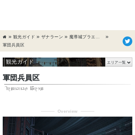
観光ガイド
ザナラーン
魔導城プラエトリウム
軍団兵員区
観光ガイド
エリア一覧
軍団兵員区
Training Area
Overview