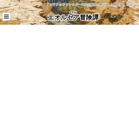
ファイナルファンタジーXIVの観光ガイド、人物図鑑、日記。
FF14
エオルゼア冒険譚