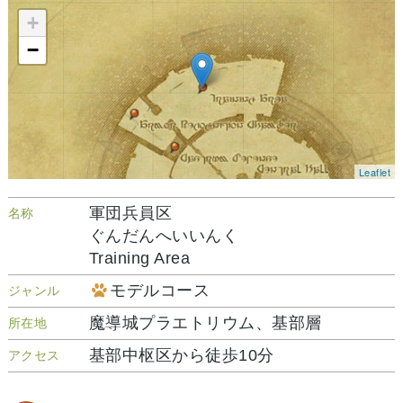
+
−
Leaflet
軍団兵員区
名称
ぐんだんへいいんく
Training Area
モデルコース
ジャンル
魔導城プラエトリウム、基部層
所在地
基部中枢区から徒歩10分
アクセス